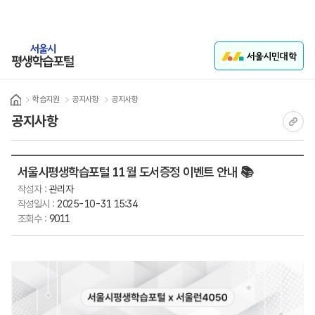
본문 바로가기
학습지원
로그인
학습지원
공지사항
공지사항
Home
공지사항
현재 
서울시평생학습포털 11월 도서증정 이벤트 안내 📚
작성자 :
관리자
작성일시 :
2025-10-31 15:34
조회수 :
9011