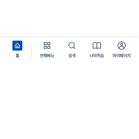
홈
전체메뉴
검색
나의학습
마이페이지
서울 중구 서소문로 124 서울시청 서소문2청사
찾아오시는 길
학습지원센터
1599-3665
평일 09:00 ~ 18:00 (주말, 공휴일은 제외)
점심시간 12:00 ~ 13:00