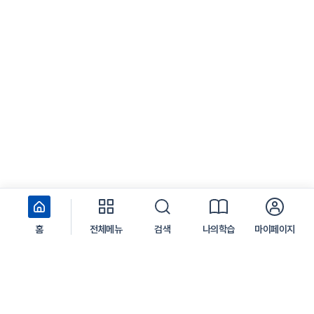
홈
전체메뉴
검색
나의학습
마이페이지
서울 중구 서소문로 124 서울시청 서소문2청사
찾아오시는 길
학습지원센터
1599-3665