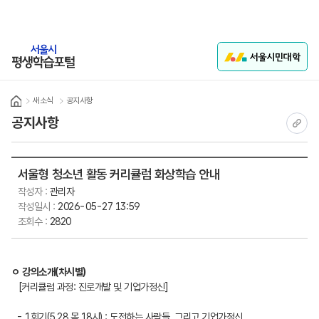
본문 바로가기
학습지원
로그인
새소식
공지사항
Home
공지사항
현재 
서울형 청소년 활동 커리큘럼 화상학습 안내
작성자 :
관리자
작성일시 :
2026-05-27 13:59
조회수 :
2820
ㅇ 강의소개(차시별)
[커리큘럼 과정: 진로개발 및 기업가정신]
- 1회기(5.28.목 18시) : 도전하는 사람들, 그리고 기업가정신