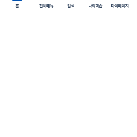
홈
전체메뉴
검색
나의학습
마이페이지
서울 중구 서소문로 124 서울시청 서소문2청사
찾아오시는 길
학습지원센터
1599-3665
평일 09:00 ~ 18:00 (주말, 공휴일은 제외)
점심시간 12:00 ~ 13:00
서비스 이용약관
개인정보처리방침
이메일주소 무단 수집거부
FAQ
Copyrightⓒ 서울시평생학습포털 All Rights Reserved.
인스타그램
페이스북
이동
유관기관