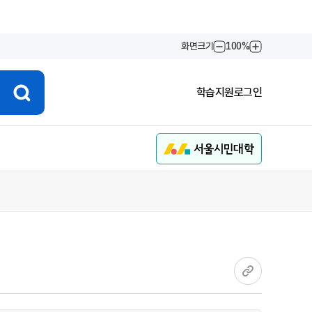
화면크기
100%
화면축소
화면확대
학습지원
로그인
현재 페이지 링크