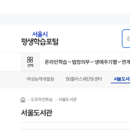
온라인학습
법정의무
생애주기별
연
전체
여성능력개발원
50플러스재단및센터
서울도서
오프라인학습
서울도서관
Home
서울도서관