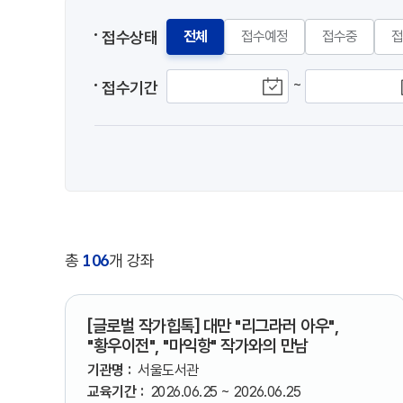
접수상태
전체
접수예정
접수중
접
~
접수기간
총
106
개 강좌
[글로벌 작가힙톡] 대만 "리그라러 아우",
"황우이전", "마익항" 작가와의 만남
기관명 :
서울도서관
교육기간 :
2026.06.25 ~ 2026.06.25