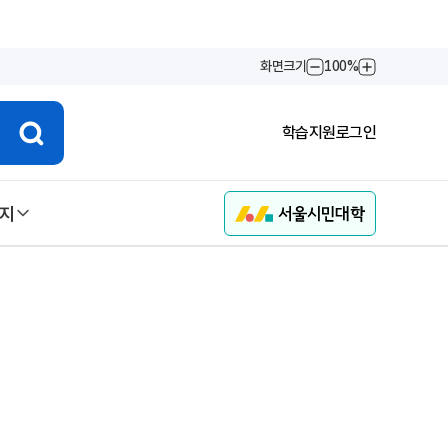
화면크기
100%
화면축소
화면확대
학습지원
로그인
지