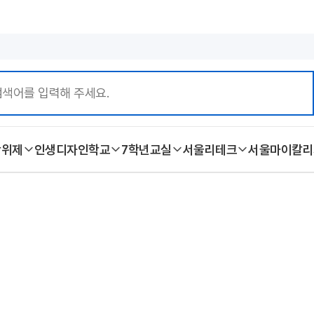
본문 바로가기
학위제
인생디자인학교
7학년교실
서울리테크
서울마이칼리