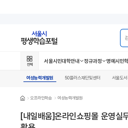
서울시민대학안내
정규과정
명예시민
전체
여성능력개발원
50플러스재단및센터
서울도서
오프라인학습
여성능력개발원
Home
[내일배움]온라인쇼핑몰 운영실
활용