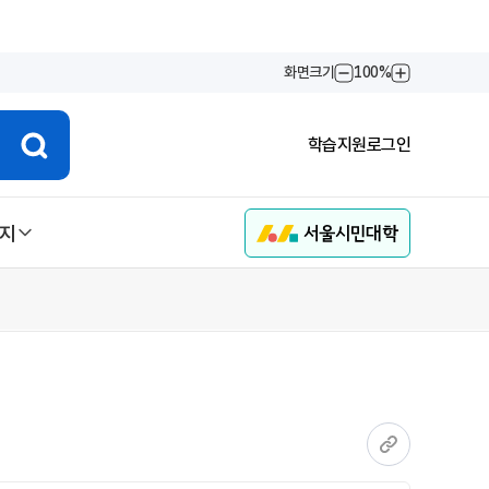
화면크기
100%
화면축소
화면확대
학습지원
로그인
지
현재 페이지 링크