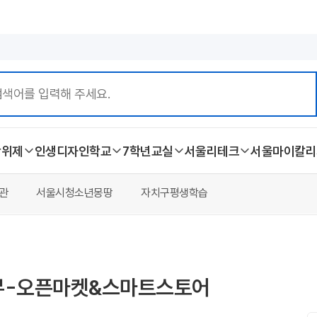
본문 바로가기
학위제
인생디자인학교
7학년교실
서울리테크
서울마이칼리
관
서울시청소년몽땅
자치구평생학습
무-오픈마켓&스마트스토어